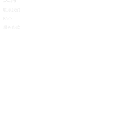
联系我们
FAQ
服务条款
© 2015版权，保留所有权利
Let SPEX contact with you! Fill The
form.
Submit